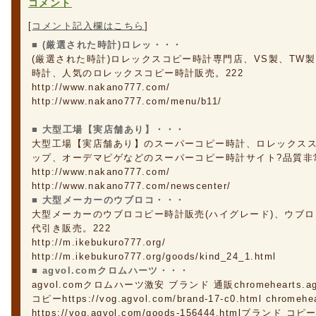
コメント
[
コメント記入欄はこちら
]
■ (厳選された時計)ロレッ・・・
(厳選された時計)ロレックスコピー時計専門店、VS製、TW
時計、人気のロレックスコピー時計販売。222
http://www.nakano777.com/
http://www.nakano777.com/menu/b11/
■ 大型工場【実店舗あり】・・・
大型工場【実店舗あり】のスーパーコピー時計、ロレックス
ップ、オーデマピゲなどのスーパーコピー時計サイト?品質非常
http://www.nakano777.com/
http://www.nakano777.com/newscenter/
■ 大型メーカーのウブロコ・・・
大型メーカーのウブロコピー時計販売(ハイグレード)、ウブロ
代引き販売。222
http://m.ikebukuro777.org/
http://m.ikebukuro777.org/goods/kind_24_1.html
■ agvol.comクロムハーツ・・・
agvol.comクロムハーツ激安 ブランド 通販chromehearts.
コピーhttps://vog.agvol.com/brand-17-c0.html chro
https://vog.agvol.com/goods-156444.htmlブランド コ