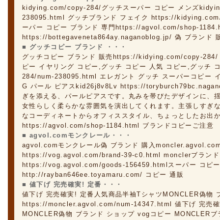
kidying.com/copy-284/グッチスーパー コピー メンズkidying.
238095.html グッチブランド フェイク https://kidying.co
ーパー コピー ブランド 専門https://agvol.com/shop-11
https://bottegaveneta864ay.naganoblog.jp/ 偽 ブランド
■ グッチコピー ブランド ・・・
グッチコピー ブランド 販売https://kidying.com/copy-
ピー イヤリング コピー,グッチ コピー 人気 コピー,グッチ コピー コ
284/num-238095.html エレガント グッチ スーパーコ
G パール ピアスkid26j8v8Lv https://toryburch79bc.nag
ぎを添える、パールピアスです。丸みを帯びたデザインに、
女性らしく柔らかな雰囲気を演出してくれます。主張しすぎ
なコーディネートからオフィススタイル、ちょっとしたお出
https://agvol.com/shop-1184.html ブランドコピーご注意
■ agvol.comモンクレール・・・
agvol.comモンクレール偽 ブランド 購入moncler.agvol
https://vog.agvol.com/brand-39-c0.html monclerブラ
https://vog.agvol.com/goods-156459.htmlスーパー コ
http://rayban646ee.toyamaru.com/ コピー 通販
■ 値下げ 完売確実! 定番・・・
値下げ 完売確実! 定番人気商品半袖TシャツMONCLER偽物 
https://moncler.agvol.com/num-14347.html 値
MONCLER偽物 ブランド ショップ vogコピー MONCLER