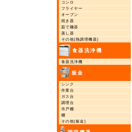
コンロ
フライヤー
オーブン
焼き器
茹で麺器
蒸し器
その他(熱調理機器)
食器洗浄機
食器洗浄機
板金
シンク
作業台
ガス台
調理台
吊戸棚
棚
その他(板金)