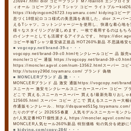
236947.html dior コピーブランド M??daillon エ
ィオール コピーブランド Tシャツ コピー ライトブルーkid26j
https://kidyingcom26723.toyamaru.com/ kidy
息づく18世紀ロココ様式の美意識を表現した、dior スーパーコピ
えるTシャツ。コットンジャージーを使用し、快適な着心地を
様々なスタイリングが楽しめます。一枚で着用するのはもち
のインナーとしても活躍するアイテムです。 https://dior.agvol.
コピー半袖Tシャツ最安値正規品 HOT260%新品 不思議格安セ
■ vogcopy.net/brand-39-c・・・
vogcopy.net/brand-39-c0.htmlモンクレールコピー 品 販売vog
monclerコピー 通販 https://vogcopy.net/brand-39-
https://moncler.agvol.com/num-13562.htmlスーパー 
http://stussy290d.toyamaru.com/ ブランド 偽物
■ MONCLERブランド 品 激・・・
MONCLERブランド 品 激安 通販https://vogcopy.net/br
スニーカー 激安モンクレールスニーカースーパー コピー ブ
どこで 買える,スニーカースーパー 買える!最新先取りおしゃれなロゴ入
125605.html スーパー コピー どこで 買えるスニーカー
作通販モンクレール.. http://dsquared515g.toyamar
たりのデザイン 2026SS春夏 人気モデルスニーカーモンク
か!人気定番HOT!個性派さん https://moncler.agvol.com/n
MONCLER人気セール260%新品 特別価格 旬の気分を絶妙
■ kidying.com/copy-284/・・・