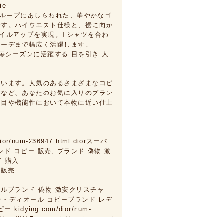
ie
gコピーベルトループにあしらわれた、華やかなゴ
です。ハイウエスト仕様と、裾に向か
イルアップを実現。Tシャツを合わ
コーデまで幅広く活躍します。
ランドコピー毎シーズンに活躍する 目を引き 人
ています。人気のあるさまざまなコピ
ーなど、あなたのお気に入りのブラン
た目や機能性において本物に近い仕上
r/num-236947.html diorスーパ
 .ブランド コピー 販売,.ブランド 偽物 激
ンド 購入
ー 販売
 ディオールブランド 偽物 激安クリスチャ
ン・ディオール コピーブランド レデ
ying.com/dior/num-