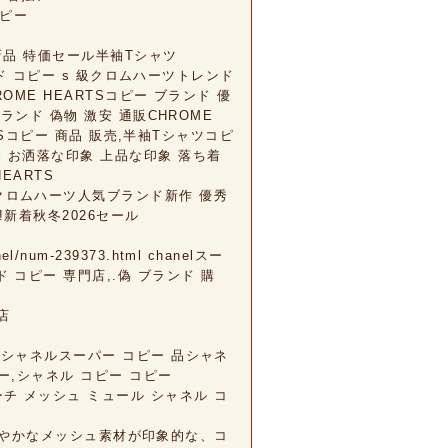
 コピー
新品 特価セール半袖Tシャツ
tml ブランド コピー s 級クロムハーツトレンド
OME HEARTSコピー ブランド 優
ムハーツブランド 偽物 激安 通販CHROME
TSコピー 商品 販売,半袖Tシャツコピ
.html お洒落な印象 上品な印象 落ち着
EARTS
 ショップクロムハーツ人気ブランド新作 優秀
新着秋冬2026セール
l/num-239373.html chanelスー
ブランド コピー 専門店,.偽 ブランド 購
門店
anel/ シャネルスーパー コピー 品シャネ
ー,シャネル コピー コピー
 ココビーチ メッシュ ミュール シャネル コ
yingコピー軽やかなメッシュ素材が印象的な、コ