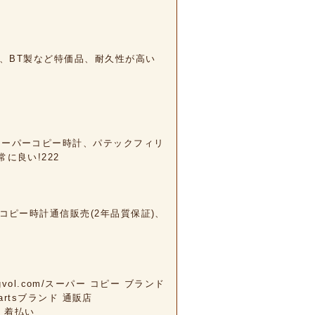
製、BT製など特価品、耐久性が高い
スーパーコピー時計、パテックフィリ
に良い!222
コピー時計通信販売(2年品質保証)、
agvol.com/スーパー コピー ブランド
meheartsブランド 通販店
ピー 着払い