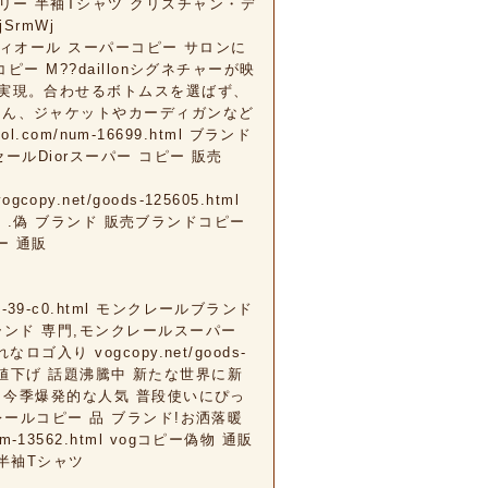
ンブロイダリー 半袖Tシャツ クリスチャン・デ
SrmWj
ingコピーディオール スーパーコピー サロンに
ー M??daillonシグネチャーが映
実現。合わせるボトムスを選ばず、
ろん、ジャケットやカーディガンなど
com/num-16699.html ブランド
ールDiorスーパー コピー 販売
copy.net/goods-125605.html
c0.html .偽 ブランド 販売ブランドコピー
コピー 通販
and-39-c0.html モンクレールブランド
ランド 専門,モンクレールスーパー
り vogcopy.net/goods-
大幅値下げ 話題沸騰中 新たな世界に新
u.com/ 今季爆発的な人気 普段使いにぴっ
レールコピー 品 ブランド!お洒落暖
um-13562.html vogコピー偽物 通販
に半袖Tシャツ