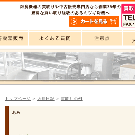
厨房機器の買取りや中古販売専門店なら創業35年の
豊富な買い取り経験のあるミツギ厨機へ
トップページ
>
店長日記
>
買取りの例
ああ