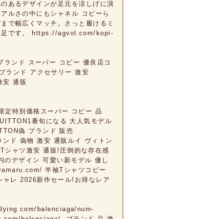
感のあるデザインが足元を涼しげに演
アルさの中にもシャネル コピーら
デまで幅広くマッチ。さっと履けるミ
tps://agvol.com/kopi-
om/ブランド スーパー コピー 優良店コ
vuittonブランド アクセサリー 激安
物 激安 通販
期間限定特別価格スーパー コピー 品
OUIS VUITTON1番旬になる 大人気モデル
ITTON偽 ブランド 販売
 ヴィトンブランド 偽物 激安 通販ルイ ヴィトン
袖Tシャツ激安 通販!圧倒的な存在感
TTON大評判のデザイン 可愛い新モデル 優し
yamaru.com/ 半袖Tシャツコピー
オシャレ 2026新作セール!お得なレア
ng.com/balenciaga/num-
ng.com/balenciaga/ .ブランド 品 激