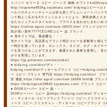
トパンツ セリーヌ コピー ジーンズ 偽物 ホワイトkid26zeya
http://supreme853kg.toyamaru.com/ kidyin
ールドのチェーンチャームが目を惹くデニムショートパンツ
って程よく広がるAラインシルエットにより、脚長効果とスタ
せたカジュアルスタイルから、ブラウスを合わせたきれいめ
https://celine.agvol.com/num-16023.html ブ
気が高い新作????CELINEコピー 品 ブランド..
■ 当サイトでは、高品質な・・・
当サイトでは、高品質なブランド時計コピーを多数取り揃え
ー時計を扱っています。ロレックス、オメガ、タグ・ホイヤ
ドを見つけることができます。厳選された素材を使用し、見
がりを実現しています。
https://jp.pinterest.com/keiztokei/
■ kidying.com/dior/ディ・・・
kidying.com/dior/ディオールブランド コピーkidying.com/dio
ー コピー ブランド 専門店 https://kidying.com/dior/
安 通販,https://dior.agvol.com/num-16699.html偽 ブラ
https://kidyingcom39842.toyamaru.com/ ブランド コピ
■ DIORスーパー コピー 品・・・
DIORスーパー コピー 品https://kidying.com/dior/
ン・ディオール コピーブランド Tシャツ コピー,クリスチャ
ィース コピー,クリスチャン・ディオール コピーブランド コピー kid