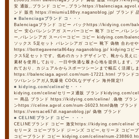
安 通販,.ブランド コピー,.ブランhttps://balenciaga.agvol
ンド 販売 https://miumiu188vy.naganoblog.jp/ ブラン
■ Balenciagaブランド コ・・・
Balenciagaブランド コピー バックhttps://kidying.com/
ピー 安心バレンシアガ スーパーコピー 靴下 コピー,バレンシ
ー,バレンシアガ スーパーコピー コピー kidying.com/balencia
ソックス 5足セット バレンシアガ コピー 靴下 偽物 合わせやすい
https://bottegaveneta864ay.naganoblog.jp/ k
クス5足セットです。低めのカットデザインで、靴から見えに
素材を使用しており、一日中快適な履き心地を提供します。
れており、カジュアルからスポーツシーンまで幅広く活躍し
https://balenciaga.agvol.com/num-17221.htm
ツバレンシアガ人気爆発 COOLなデザイン 海外限定!!
■ kidying.com/celine/セ・・・
kidying.com/celine/セリーヌ通販 ブランドkidying.com/celi
ー 商品 ブランド https://kidying.com/celine/ .偽物
ンhttps://celine.agvol.com/num-16023.html偽物 ブラン
https://versace67dl.naganoblog.jp/ 偽物 ブランド
■ CELINEブランド コピー ・・・
CELINEブランド コピー 激安https://kidying.com/cel
セリーヌ コピーブランド ジーンズ コピー,セリーヌ コピーブ
コピーブランド コピー kidying.com/celine/num-2388