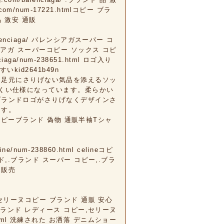
.com/num-17221.htmlコピー ブラ
ド 品 激安 通販
balenciaga/ バレンシアガスーパー コ
アガ スーパーコピー ソックス コピ
ga/num-238651.html ロゴ入り
kid2641b49n
idyingコピー足元にさりげない気品を添えるソッ
くい仕様になっています。柔らかい
ブランドロゴがさりげなくデザインさ
ます。
l ブランドコピーブランド 偽物 通販半袖Tシャ
ne/num-238860.html celineコピ
 ブランド,.ブランド スーパー コピー,.ブラ
ド 販売
ine/ セリーヌコピー ブランド 通販 安心
ランド レディース コピー,セリーヌ
60.html 洗練された お洒落 デニムショー