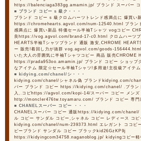
https://balenciaga383gg.amamin.jp/ ブランド スーパー
■ ブランド コピー s 級ク・・・
ブランド コピー s 級クロムハーツトレンド感満点に 爆買い
https://chromehearts.agvol.com/num-12540.h
感満点に 爆買い新品 特価セール半袖Tシャツ vogコピー CHR
良https://vog.agvol.com/brand-17-c0.html クロ
HEARTS半袖Tシャツブランド 通販 激安,CHROME HEAR
ー 販売!着回し力が抜群 vog.agvol.com/goods-156444
いた大人の雰囲気に半袖Tシャツコピー 商品 販売CHROME H
https://prada953oo.amamin.jp/ ブランド コピー
なアイテム 限定☆セール半袖Tシャツ!多用途!主役級アイテム!
■ kidying.com/chanel/シ・・・
kidying.com/chanel/シャネル偽 ブランドkidying.com/chane
パー ブランド コピー https://kidying.com/chanel/ .
入,.コピhttps://agvol.com/kopi-14/スーパー コピー メンズ
http://moncler476tw.toyamaru.com/ ブランド コピー 専
■ CHANELスーパー コピー ・・・
CHANELスーパー コピー 通販https://kidying.com/ch
ル コピー サンダル コピー,シャネル コピー レディース コピ
kidying.com/chanel/num-239373.html エレガント
ピーブランド サンダル コピー ブラックkid26GzKP9j
https://kidyingcom34758.naganoblog.jp/ kid