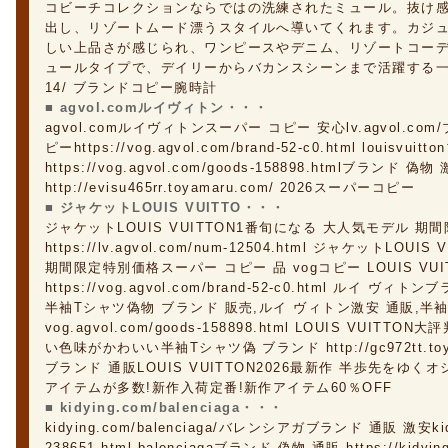
コビーチコレクションならではの洗練されたミュール。抜け
出し、リゾートムード漂うスタイルへ導いてくれます。カジュ
しい上品さが感じられ、ワンピースやデニム、リゾートコー
ュールタイプで、デイリーからバカンスシーンまで活躍する一足です。 ht
14/ ブランドコピー腕時計
■ agvol.comルイヴィトン・・・
agvol.comルイヴィトンスーパー コピー 安心lv.agvol.c
ピーhttps://vog.agvol.com/brand-52-c0.html louis
https://vog.agvol.com/goods-158898.htmlブランド 偽
http://evisu465rr.toyamaru.com/ 2026スーパーコピー
■ ジャケットLOUIS VUITTO・・・
ジャケットLOUIS VUITTON1番旬になる 大人気モデル 
https://lv.agvol.com/num-12504.html ジャケットL
期間限定特別価格スーパー コピー 品 vogコピー LOUIS VU
https://vog.agvol.com/brand-52-c0.html ルイ
半袖Tシャツ偽物 ブランド 販売,ルイ ヴィトン激安 通販,半
vog.agvol.com/goods-158898.html LOUIS VUI
い色味がかわいい半袖Tシャツ偽 ブランド http://gc972tt.to
ブランド 通販LOUIS VUITTON2026最新作 半歩先をゆく
アイテムが多数!新作入荷定番!新作アイテム60％OFF
■ kidying.com/balenciaga・・・
kidying.com/balenciaga/バレンシアガブランド 通販 激安kidyi
238651.html balenciagaブランド 偽物 通販 https://kidyi