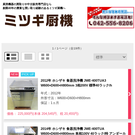
厨房機器の買取りや中古販売専門店なら
創業40年の豊富な買い取り経験のあるミツギ厨機へ
1 / 1ページ
（全19件）
NEW
PICK UP
2012年 ホシザキ 食器洗浄機 JWE-400TUA3
W600×D600×H800mm 3相200V 標準40ラック/h
年式：2012年
外形寸法：W600×D600×H800mm
保証：1ヵ月
価格： 225,000円(本体 204,545円、税 20,455円)
2014年 ホシザキ 食器洗浄機 JWE-400TUA
W600×D600×H800mm 単相100V 40ラック/時 アンダーカ