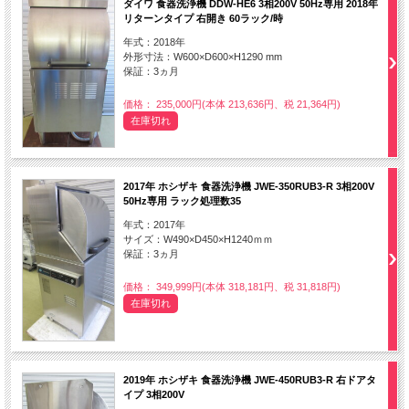
ダイワ 食器洗浄機 DDW-HE6 3相200V 50Hz専用 2018年
リターンタイプ 右開き 60ラック/時
年式：2018年
外形寸法：W600×D600×H1290 mm
保証：3ヵ月
価格： 235,000円(本体 213,636円、税 21,364円)
在庫切れ
2017年 ホシザキ 食器洗浄機 JWE-350RUB3-R 3相200V
50Hz専用 ラック処理数35
年式：2017年
サイズ：W490×D450×H1240ｍｍ
保証：3ヵ月
価格： 349,999円(本体 318,181円、税 31,818円)
在庫切れ
2019年 ホシザキ 食器洗浄機 JWE-450RUB3-R 右ドアタ
イプ 3相200V