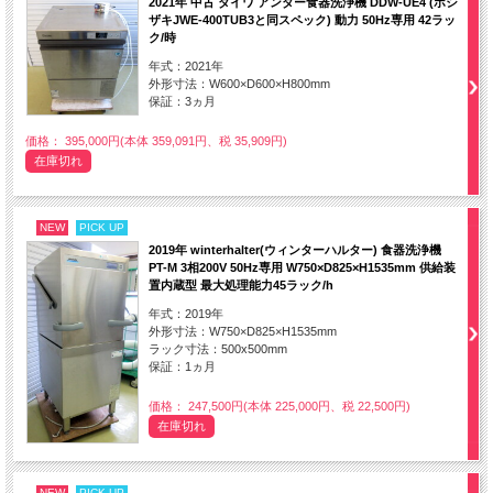
2021年 中古 ダイワ アンダー食器洗浄機 DDW-UE4 (ホシ
ザキJWE-400TUB3と同スペック) 動力 50Hz専用 42ラッ
ク/時
年式：2021年
外形寸法：W600×D600×H800mm
保証：3ヵ月
価格： 395,000円(本体 359,091円、税 35,909円)
在庫切れ
NEW
PICK UP
2019年 winterhalter(ウィンターハルター) 食器洗浄機
PT-M 3相200V 50Hz専用 W750×D825×H1535mm 供給装
置内蔵型 最大処理能力45ラック/h
年式：2019年
外形寸法：W750×D825×H1535mm
ラック寸法：500x500mm
保証：1ヵ月
価格： 247,500円(本体 225,000円、税 22,500円)
在庫切れ
NEW
PICK UP