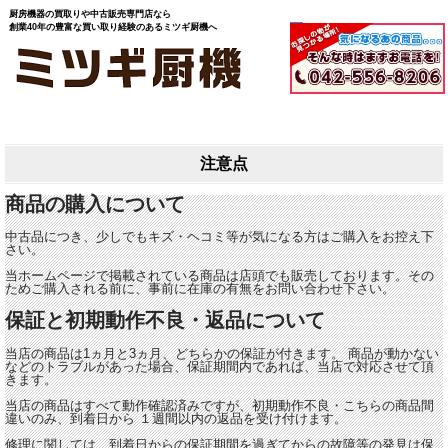
厨房機器の買取りや中古販売専門店なら
創業40年の豊富な買い取り経験のあるミツギ厨機へ
注意点
商品の購入について
中古品につき、少しでもキズ・ヘコミ等が気になる方はご購入をお控え下
さい。
当ホームページで掲載されている商品は店頭でも販売しております。その
ためご購入される前に、事前に在庫の有無をお問い合わせ下さい。
保証と初期動作不良・返品について
当店の商品は1ヵ月と3ヵ月、どちらかの保証が付きます。 商品が動かない
などのトラブルがあった場合、保証期間内であれば、当店で対応させて頂
きます。
当店の商品はすべて動作確認済みですが、初期動作不良・こちらの商品間
違いのみ、到着日から １週間以内の返品を受け付けます。
修理に関しては、到着日からの保証期間を過ぎてからの故障等の発見は保