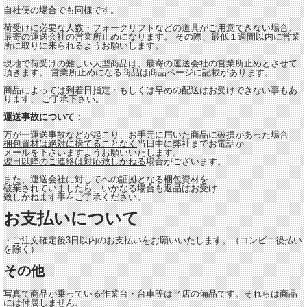
自社便の場合でも同様です。
荷受けに必要な人数・フォークリフトなどの道具がご用意できない場合、
最寄の運送会社の営業所止めになります。 その際、最低１週間以内に営業
所に取りに来られるようお願いします。
現地で荷受けの難しい大型商品は、最寄の運送会社の営業所止めとさせて
頂きます。 営業所止めになる商品は商品ページに記載があります。
商品によっては到着日指定・もしくは早めの配送はお受けできない事もあ
ります、 ご了承下さい。
運送事故について：
万が一運送事故などが起こり、お手元に届いた商品に破損があった場合
梱包資材は絶対に捨てることなく
当日中に弊社までお電話か
メールを下さいますようお願いいたします。
翌日以降のご連絡は対応致しかねる
場合がございます。
また、運送会社に対してへの証拠となる梱包資材を
破棄されていましたら、いかなる場合も返品はお受け
致しかねます事をご了承ください。
お支払いについて
・ご注文確定後3日以内のお支払いをお願いいたします。（コンビニ後払い
を除く）
その他
写真で商品が乗っている作業台・台車等は当店の備品です。それらは商品
には付属しません。