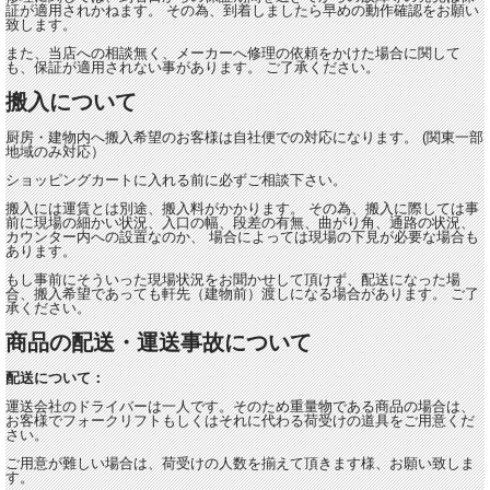
証が適用されかねます。 その為、到着しましたら早めの動作確認をお願い
致します。
また、当店への相談無く、メーカーへ修理の依頼をかけた場合に関して
も、保証が適用されない事があります。 ご了承ください。
搬入について
厨房・建物内へ搬入希望のお客様は自社便での対応になります。 (関東一部
地域のみ対応）
ショッピングカートに入れる前に必ずご相談下さい。
搬入には運賃とは別途、搬入料がかかります。 その為、搬入に際しては事
前に現場の細かい状況、入口の幅、段差の有無、曲がり角、通路の状況、
カウンター内への設置なのか、 場合によっては現場の下見が必要な場合も
あります。
もし事前にそういった現場状況をお聞かせして頂けず、配送になった場
合、搬入希望であっても軒先（建物前）渡しになる場合があります。 ご了
承ください。
商品の配送・運送事故について
配送について：
運送会社のドライバーは一人です。そのため重量物である商品の場合は、
お客様でフォークリフトもしくはそれに代わる荷受けの道具をご用意くだ
さい。
ご用意が難しい場合は、荷受けの人数を揃えて頂きます様、お願い致しま
す。