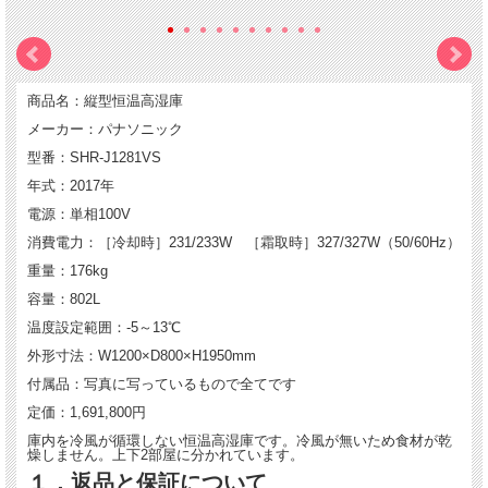
商品名：縦型恒温高湿庫
メーカー：パナソニック
型番：SHR-J1281VS
年式：2017年
電源：単相100V
消費電力：［冷却時］231/233W ［霜取時］327/327W（50/60Hz）
重量：176kg
容量：802L
温度設定範囲：-5～13℃
外形寸法：W1200×D800×H1950mm
付属品：写真に写っているもので全てです
定価：1,691,800円
庫内を冷風が循環しない恒温高湿庫です。冷風が無いため食材が乾
燥しません。上下2部屋に分かれています。
１．返品と保証について