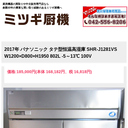
厨房機器の買取りや中古販売専門店なら
創業40年の豊富な買い取り経験のあるミツギ厨機へ
2017年 パナソニック タテ型恒温高湿庫 SHR-J1281VS
W1200×D800×H1950 802L -5～13℃ 100V
価格:
185,000円
(本体 168,182円、税 16,818円)