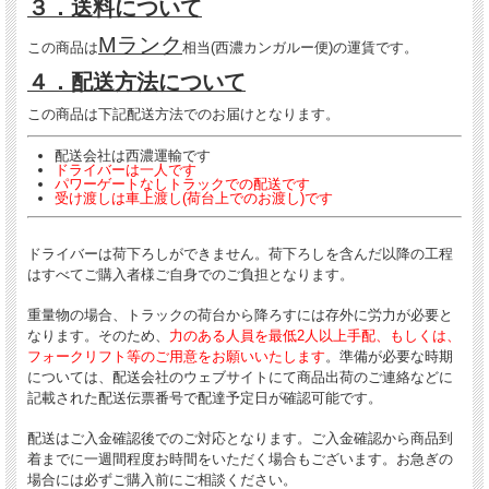
３．送料について
Mランク
この商品は
相当(西濃カンガルー便)の運賃です。
４．配送方法について
この商品は下記配送方法でのお届けとなります。
配送会社は西濃運輸です
ドライバーは一人です
パワーゲートなしトラックでの配送です
受け渡しは車上渡し(荷台上でのお渡し)です
ドライバーは荷下ろしができません。荷下ろしを含んだ以降の工程
はすべてご購入者様ご自身でのご負担となります。
重量物の場合、トラックの荷台から降ろすには存外に労力が必要と
なります。そのため、
力のある人員を最低2人以上手配、もしくは、
フォークリフト等のご用意をお願いいたします
。準備が必要な時期
については、配送会社のウェブサイトにて商品出荷のご連絡などに
記載された配送伝票番号で配達予定日が確認可能です。
配送はご入金確認後でのご対応となります。ご入金確認から商品到
着までに一週間程度お時間をいただく場合もございます。お急ぎの
場合には必ずご購入前にご相談ください。