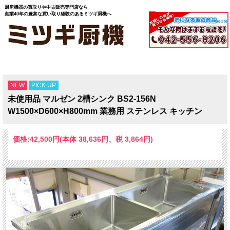
厨房機器の買取りや中古販売専門店なら
創業40年の豊富な買い取り経験のあるミツギ厨機へ
NEW
PICK UP
未使用品 マルゼン 2槽シンク BS2-156N
W1500×D600×H800mm 業務用 ステンレス キッチン
価格:
42,500円
(本体 38,636円、税 3,864円)