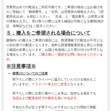
営業所止めでの配送もご対応可能です。ご希望の場合にはお届け先
のご登録にて「郵便番号」と「住所」は営業所の情報を入力し「(営
業所名)止め」を併記ください。「氏名」と「電話番号」は荷受人様
の情報を入力し、受け取りの際には本人確認が可能となる書類(免許
証、保険証など)をご提示ください。
５．搬入をご希望される場合について
建物内への搬入をご希望の場合には、西濃運輸での配送が不可とな
り自社便での配送となります。送料も西濃運輸運賃表と異なり別途
ご確認が必要となります。お届け先地域により受け付けが不可とな
る場合もございます。
ご購入前に一度必ずお問い合わせくださいま
せ。
※注意事項※
荷受けについてのご注意
荷下ろしの際にドライバーに協力していただける場合もご
ざいますが、
ドライバー本人のご好意
となります。
荷下ろしの際に出来た傷やへこみ等は、如何なる場合でも
当店および配送会社での責任を負いかねます
。
不在や人手が足りず荷下ろしができないなどの理由で再配